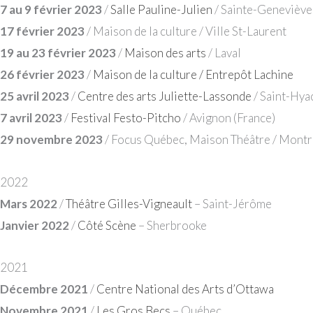
7 au 9 février 2023
/
Salle Pauline-Julien
/ Sainte-Geneviève
17 février 2023
/ Maison de la culture / Ville St-Laurent
19 au 23 février 2023
/
Maison des arts
/ Laval
26 février 2023
/
Maison de la culture / Entrepôt Lachine
25 avril 2023
/
Centre des arts Juliette-Lassonde
/ Saint-Hya
7 avril 2023
/
Festival Festo-Pitcho
/ Avignon (France)
29 novembre 2023
/ Focus Québec, Maison Théâtre / Montr
2022
Mars 2022
/
Théâtre Gilles-Vigneault
– Saint-Jérôme
Janvier 2022
/
Côté Scène
– Sherbrooke
2021
Décembre 2021
/
Centre National des Arts d’Ottawa
Novembre 2021
/
Les Gros Becs
– Québec