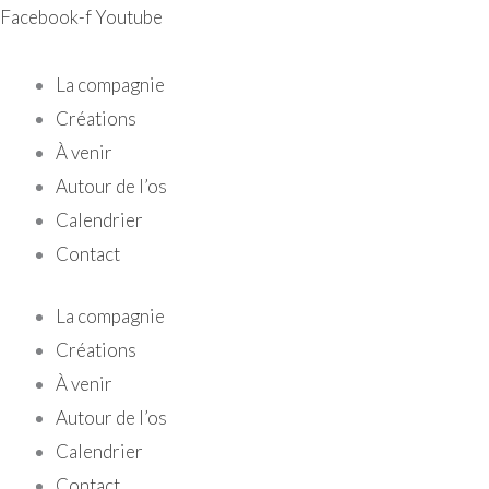
Aller
Facebook-f
Youtube
au
contenu
La compagnie
Créations
À venir
Autour de l’os
Calendrier
Contact
La compagnie
Créations
À venir
Autour de l’os
Calendrier
Contact